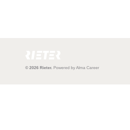
© 2026 Rieter.
Powered by
Alma Career
© Alma Career Czechia
Webovou stránku stránku pro klienta vytvořila a provozuje Alma