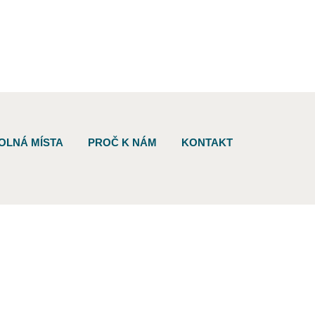
OLNÁ MÍSTA
PROČ K NÁM
KONTAKT
onný obsah
Nastavení cookies
Transparentnost
tálech Alma Career
Zásady ochrany soukromí
Podmínky používání
ých práv třetích stran
0 00 Praha 8, sp. zn. C 82484 vedená u Městského soudu v Praze.